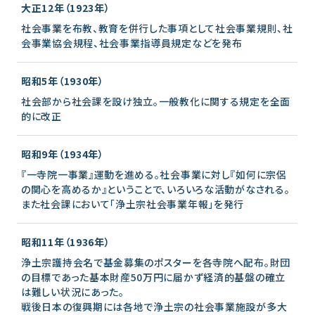
大正12年（1923年）
社会事業を布教、教育を併行した事項として社会事業規則、社
会事業協会規程、社会事業指導員規定などを発布
昭和5年（1930年）
社会部から社会課を設け独立。一般教化に関する規定を全面
的に改正
昭和9年（1934年）
『一寺院一事業』運動を進める。社会事業に対し『如何に宗侶
の関心を高めるか』ということで、いろいろな活動がなされる。
また社会課において「浄土宗社会事業年報」を発行
昭和11年（1936年）
浄土宗護持会名で基金募集のポスターを各寺院へ配布。財団
の目標であった基本財産50万円に届かず経済的基盤の確立
は難しい状況にあった。
戦後日本の復興期には各地で浄土宗の社会事業施設が多大