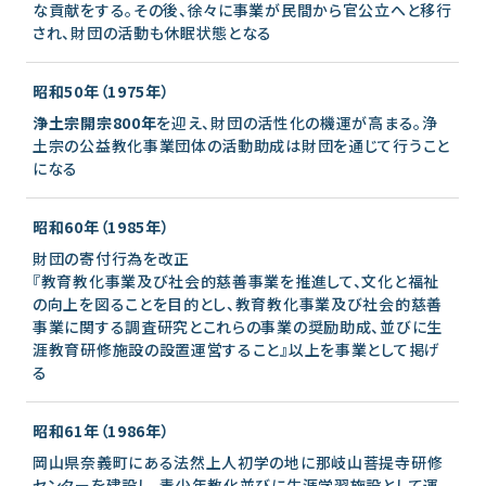
な貢献をする。その後、徐々に事業が民間から官公立へと移行
され、財団の活動も休眠状態となる
昭和50年（1975年）
浄土宗開宗800年
を迎え、財団の活性化の機運が高まる。浄
土宗の公益教化事業団体の活動助成は財団を通じて行うこと
になる
昭和60年（1985年）
財団の寄付行為を改正
『教育教化事業及び社会的慈善事業を推進して、文化と福祉
の向上を図ることを目的とし、教育教化事業及び社会的慈善
事業に関する調査研究とこれらの事業の奨励助成、並びに生
涯教育研修施設の設置運営すること』以上を事業として掲げ
る
昭和61年（1986年）
岡山県奈義町にある法然上人初学の地に那岐山菩提寺研修
センターを建設し、青少年教化並びに生涯学習施設として運