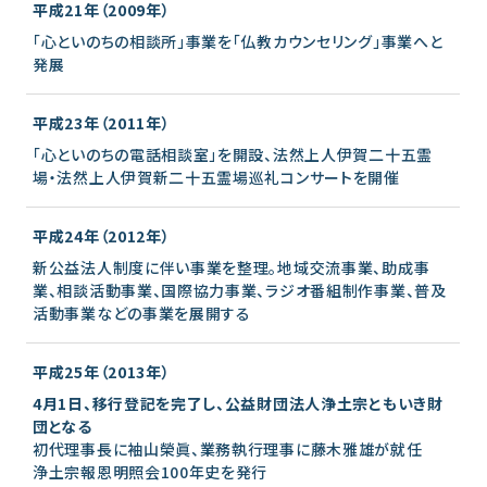
平成21年（2009年）
「心といのちの相談所」事業を「仏教カウンセリング」事業へと
発展
平成23年（2011年）
「心といのちの電話相談室」を開設、法然上人伊賀二十五霊
場・法然上人伊賀新二十五霊場巡礼コンサートを開催
平成24年（2012年）
新公益法人制度に伴い事業を整理。地域交流事業、助成事
業、相談活動事業、国際協力事業、ラジオ番組制作事業、普及
活動事業などの事業を展開する
平成25年（2013年）
4月1日、移行登記を完了し、公益財団法人浄土宗ともいき財
団となる
初代理事長に袖山榮眞、業務執行理事に藤木雅雄が就任
浄土宗報恩明照会100年史を発行