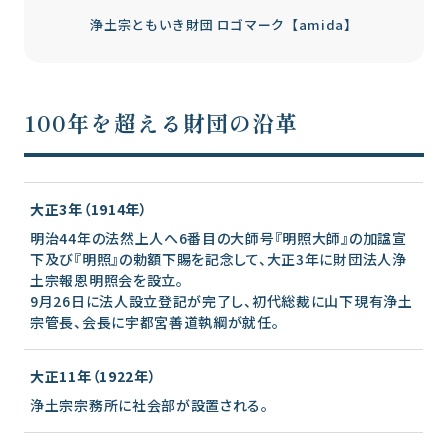
浄土宗ともいき財団 ロゴマーク【amida】
100年を超える財団の沿革
大正3年（1914年）
明治44年の法然上人へ6番目の大師号『明照大師』の加諡宣
下及び『明照』の勅額下賜を記念して、大正3年に財団法人浄
土宗報恩明照会を設立。
9月26日に法人設立登記が完了し、初代総裁に山下現有浄土
宗管長、会長に宇都宮善道執綱が就任。
大正11年（1922年）
浄土宗宗務所に社会部が設置される。