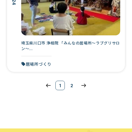
埼玉県川口市 浄相院 「みんなの居場所～ラブグリサロ
ン～...
居場所づくり
1
2