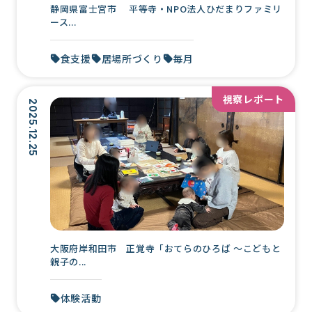
静岡県富士宮市 平等寺・NPO法人ひだまりファミリ
ース...
食支援
居場所づくり
毎月
視察レポート
2025.12.25
大阪府岸和田市 正覚寺「おてらのひろば 〜こどもと
親子の...
体験活動